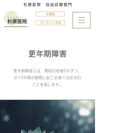
杉原医院
​自由診療部門
お電話
オンライン予約
​更年期障害
更年期障害とは、閉経の前後5年ずつ、
計10年間の期間に起こる様々な症状の
ことを指します。