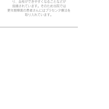
り、血栓ができやすくなることなどが
指摘されています。そのため当院では
更年期障害の患者さんにはプラセンタ療法を
取り入れています。
​更年期とプラセンタ療法
プラセンタとは、胎児の発育のために必要不可
欠な組織である胎盤のことです。胎盤には受精
卵を赤ちゃんにまで育てるあらゆる物質、酵素
アミノ酸・生理活性ペプチド・核酸・ビタミン
ミネラルなどが含まれています。
この胎盤（プラセンタ）に加水分解や熱処理な
ど施して得られる抽出液がプラセンタエキスで
す。日本産婦人科学会の調査では、プラセンタ
によって簡易更年期指数（SMI）やうつ病、
不安の指数が減少することがわかりました。
他にも疲労感、関節痛、肩こりにも効果が見ら
れ、更年期障害の血液マーカーも改善しまし
た。