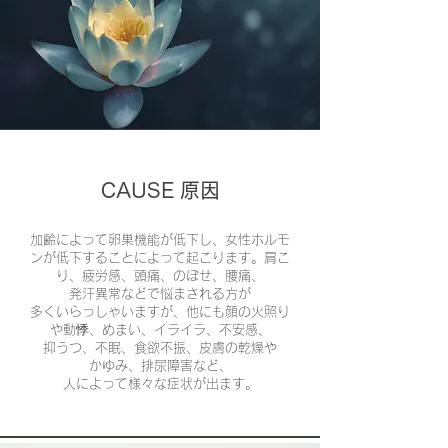
​CAUSE 原因
加齢によって卵巣機能が低下し、女性ホルモ
ンが低下することによって起こります。肩こ
り、疲労感、頭痛、のぼせ、腰痛、
発汗異常などで悩まされる方が
多くいらっしゃいますが、他にも顔の火照り
や動悸、めまい、イライラ、不安感、
抑うつ、不眠、食欲不振、皮膚の乾燥や
かゆみ、排尿障害など、
人によって様々な症状が出ます。